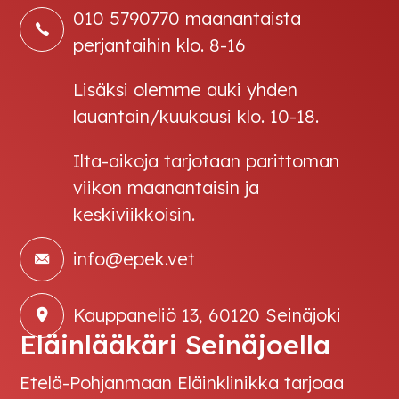
010 5790770 maanantaista
perjantaihin klo. 8-16
Lisäksi olemme auki yhden
lauantain/kuukausi klo. 10-18.
Ilta-aikoja tarjotaan parittoman
viikon maanantaisin ja
keskiviikkoisin.
info@epek.vet
Kauppaneliö 13, 60120 Seinäjoki
Eläinlääkäri Seinäjoella
Etelä-Pohjanmaan Eläinklinikka tarjoaa