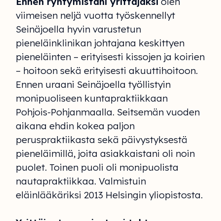
Ennen ryhtymistäni yrittäjäksi
olen
viimeisen neljä vuotta työskennellyt
Seinäjoella hyvin varustetun
pieneläinklinikan johtajana keskittyen
pieneläinten – erityisesti kissojen ja koirien
– hoitoon sekä erityisesti akuuttihoitoon.
Ennen uraani Seinäjoella työllistyin
monipuoliseen kuntapraktiikkaan
Pohjois-Pohjanmaalla. Seitsemän vuoden
aikana ehdin kokea paljon
peruspraktiikasta sekä päivystyksestä
pieneläimillä, joita asiakkaistani oli noin
puolet. Toinen puoli oli monipuolista
nautapraktiikkaa. Valmistuin
eläinlääkäriksi 2013 Helsingin yliopistosta.