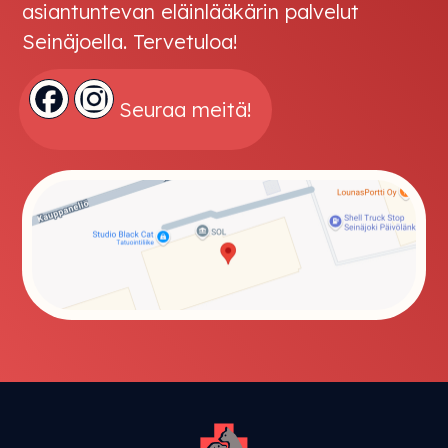
asiantuntevan eläinlääkärin palvelut
Seinäjoella. Tervetuloa!
Seuraa meitä!