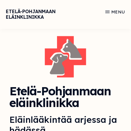
Skip
ETELÄ-POHJANMAAN
MENU
to
ELÄINKLINIKKA
Eläinlääkintää
main
arjessa
content
ja
hädässä
Etelä-Pohjanmaan
eläinklinikka
Eläinlääkintää arjessa ja
hädässä