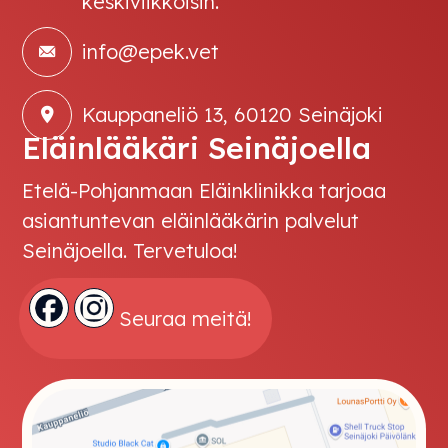
keskiviikkoisin.
info@epek.vet
Kauppaneliö 13, 60120 Seinäjoki
Eläinlääkäri Seinäjoella
Etelä-Pohjanmaan Eläinklinikka tarjoaa
asiantuntevan eläinlääkärin palvelut
Seinäjoella. Tervetuloa!
Seuraa meitä!