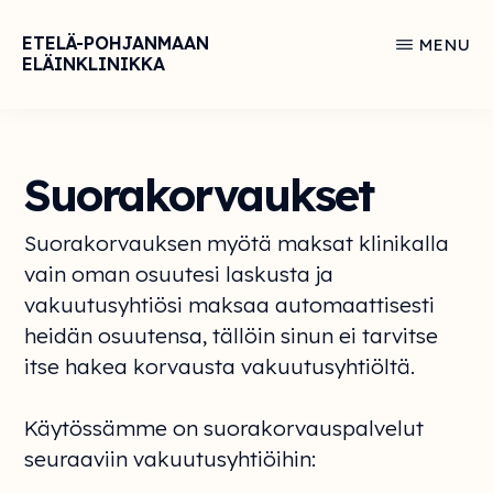
Skip
ETELÄ-POHJANMAAN
MENU
to
ELÄINKLINIKKA
Eläinlääkintää
main
arjessa
content
ja
Suorakorvaukset
hädässä
Suorakorvauksen myötä maksat klinikalla
vain oman osuutesi laskusta ja
vakuutusyhtiösi maksaa automaattisesti
heidän osuutensa, tällöin sinun ei tarvitse
itse hakea korvausta vakuutusyhtiöltä.
Käytössämme on suorakorvauspalvelut
seuraaviin vakuutusyhtiöihin: